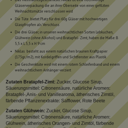
Gläserverpackung die an ihrer Oberseite von einer gefilzten
Weihnachtsmütze verschlossen wird
Die Tüte bietet Platz für drei 60g Gläser mit hochwertigen
Glaspfropfen als Verschluss
Die drei Gläser, in unseren weihnachtlichen Sorten Lebkuchen,
Glühwein (ohne Alkohol) und Bratapfel- Zimt, haben die Maße: B
5,5 x L 5,5 x H 9 cm
Niklas besteht aus einem natürlichen braunen Kraftpapier
(175gr./m2), mit Kordelgriffen und Sichtfenster aus Plastik
Die Geschenktüte wird mit einem rotem Schleifenband und einem
weihnachtlichem Anhänger verziert
Zutaten Bratapfel-Zimt:
Zucker, Glucose Sirup,
Säuerungsmittel: Citronensäure, natürliche Aromen:
Bratapfel-,Anis- und Vanillearoma, ätherisches Zimtöl,
färbende Pflanzenextrakte: Safflower, Rote Beete
Zutaten Glühwein:
Zucker, Glucose Sirup,
Säuerungsmittel: Citronensäure, natürliche Aromen:
Glühwein, ätherisches Orangen- und Zimtöl, färbende