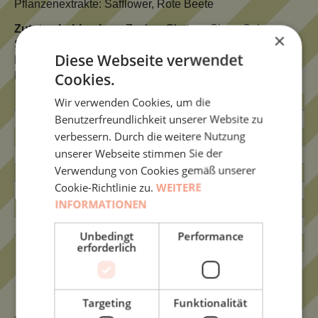
Pflanzenextrakte: Safflower, Rote Beete
Zutaten Lebkuchen:
Zucker, Glucose Sirup, Sahne,
×
Säuerungsmittel: Citronensäure, natürliche Aromen:
Diese Webseite verwendet
Lebkuchen und Pflaume, Kakao, färbende
Cookies.
Pflanzenextrakte: Rote Beete
Wir verwenden Cookies, um die
Nährwert
pro 100g
Benutzerfreundlichkeit unserer Website zu
Eiweiß:
0,0 g
verbessern. Durch die weitere Nutzung
Kohl.hyd:
97,9 g
unserer Webseite stimmen Sie der
davon Zucker:
68,3 g
Verwendung von Cookies gemäß unserer
Fett:
0,5 g
Cookie-Richtlinie zu.
WEITERE
davon gesättigt:
0,1 g
INFORMATIONEN
Ballaststoffe:
0,0 g
Salz:
0,02 g
Unbedingt
Performance
Energie:
395,0 kcal/1654,0 kJ
erforderlich
Targeting
Funktionalität