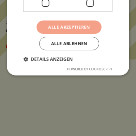
180
g
30,80
€
17,11
€
/
100
g
ALLE AKZEPTIEREN
inkl. MwSt.
zzgl.
VERSANDKOSTEN
ALLE ABLEHNEN
Nicht vorrätig
DETAILS ANZEIGEN
Unsere Bestseller
POWERED BY COOKIESCRIPT