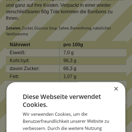
und ganz auf ihre Kosten. Verpackt in einer wieder
verschließbaren 80g Tüte kommen die Bonbons zu
Ihnen.
Zutaten:
Zucker, Glucose Sirup, Sahne, Bienenhonig, natürliches
Vanillearoma
Nährwert
pro 100g
Eiweiß:
7,0 g
Kohl.hyd:
96,3 g
davon Zucker:
66,3 g
Fett:
1,07 g
davon gesättigt:
0,7 g
×
Ballaststoffe:
0,0 g
Diese Webseite verwendet
Natrium:
1,0 g
Cookies.
Energie:
393,0 kcal/1654,0 kJ
Wir verwenden Cookies, um die
Benutzerfreundlichkeit unserer Website zu
verbessern. Durch die weitere Nutzung