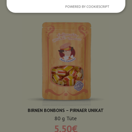
POWERED BY COOKIESCRIPT
BIRNEN BONBONS – PIRNAER UNIKAT
80
g
Tüte
5,50
€