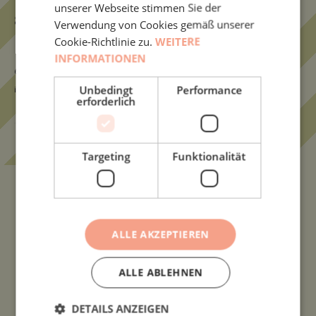
unserer Webseite stimmen Sie der
80
g
Tüte
Verwendung von Cookies gemäß unserer
5,50
€
Cookie-Richtlinie zu.
WEITERE
INFORMATIONEN
6,88
€
/
100
g
Unbedingt
Performance
inkl. MwSt.
zzgl.
VERSANDKOSTEN
erforderlich
Sahne-
IN DEN WARENKORB
Karamell
Targeting
Funktionalität
Bonbons
Menge
Unsere Bestseller
ALLE AKZEPTIEREN
ALLE ABLEHNEN
DETAILS ANZEIGEN