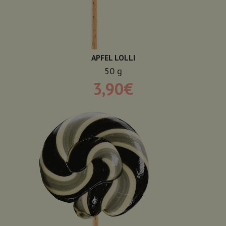
APFEL LOLLI
50
g
3,90
€