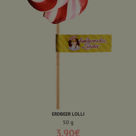
ERDBEER LOLLI
50
g
3,90
€