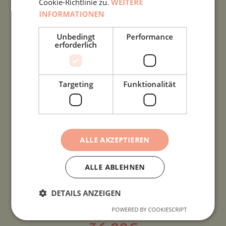
Cookie-Richtlinie zu.
WEITERE
INFORMATIONEN
INDIVIDUELLES GESCHENKSET –
“HERZLICHEN GLÜCKWUNSCH”
Unbedingt
Performance
g
erforderlich
36,80
€
Targeting
Funktionalität
ALLE AKZEPTIEREN
ALLE ABLEHNEN
DETAILS ANZEIGEN
INDIVIDUELLES GESCHENKSET – “FÜR DICH”
g
POWERED BY COOKIESCRIPT