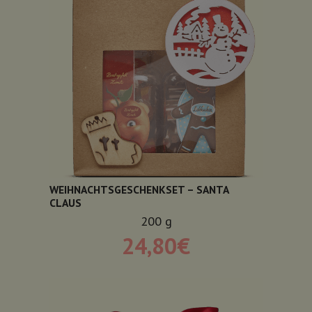
WEIHNACHTSGESCHENKSET – SANTA
CLAUS
200
g
24,80
€