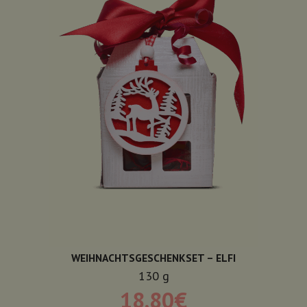
WEIHNACHTSGESCHENKSET – ELFI
130
g
18,80
€