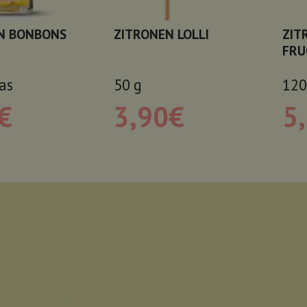
N BONBONS
ZITRONEN LOLLI
ZIT
FRU
as
50
g
120
€
3,90
€
5