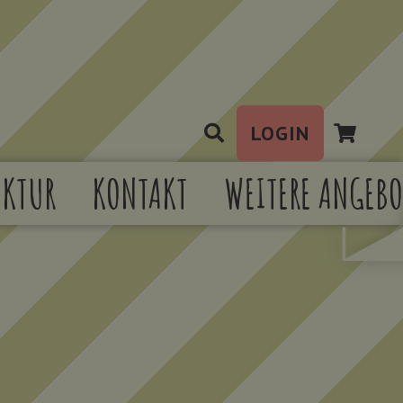
LOGIN
Es befinden sich keine Produkte im Warenkorb.
KTUR
KONTAKT
WEITERE ANGEBO