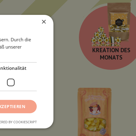
×
sern. Durch die
äß unserer
KREATION DES
MONATS
nktionalität
KZEPTIEREN
RED BY COOKIESCRIPT