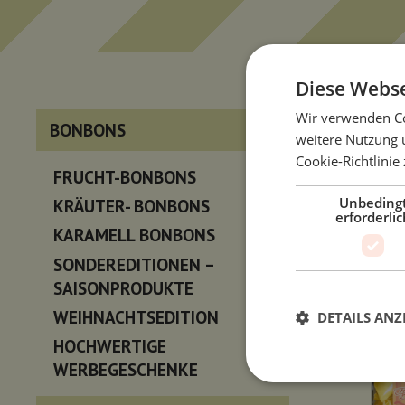
Diese Webse
Wir verwenden Co
BONBONS
weitere Nutzung 
Cookie-Richtlinie
FRUCHT-BONBONS
Unbeding
KRÄUTER- BONBONS
erforderlic
KARAMELL BONBONS
SONDEREDITIONEN –
SAISONPRODUKTE
WEIHNACHTSEDITION
DETAILS ANZ
HOCHWERTIGE
WERBEGESCHENKE